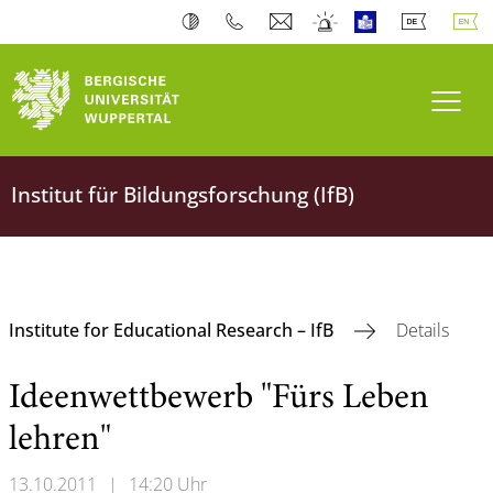
Toogl
Institut für Bildungsforschung (IfB)
Institute for Educational Research – IfB
Details
Ideenwettbewerb "Fürs Leben
lehren"
13.10.2011
|
14:20 Uhr