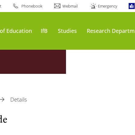
t
Phonebook
Webmail
Emergency
of Education
IfB
Studies
Research Departm
Details
de