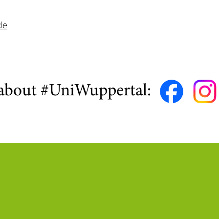
de
about #UniWuppertal: