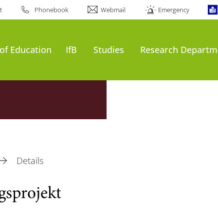
t
Phonebook
Webmail
Emergency
of Education
IfB
Studies
Research Departm
Details
gsprojekt