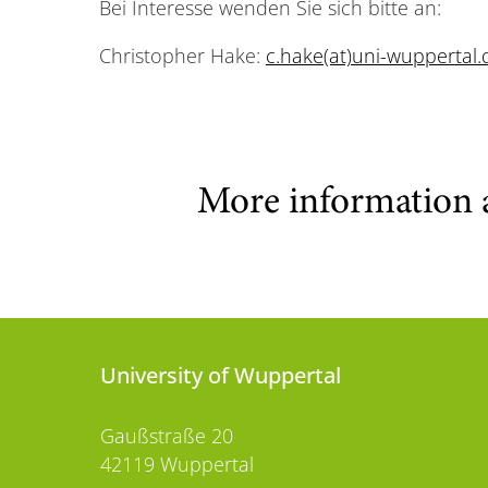
Bei Interesse wenden Sie sich bitte an:
Christopher Hake:
c.hake(at)uni-wuppertal.
More information 
University of Wuppertal
Gaußstraße 20
42119 Wuppertal