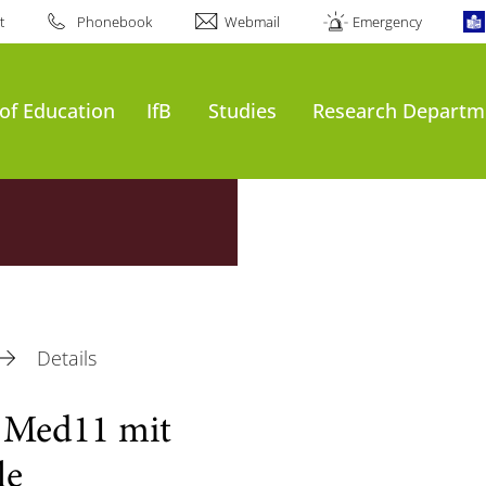
t
Phonebook
Webmail
Emergency
of Education
IfB
Studies
Research Departm
Details
r Med11 mit
le