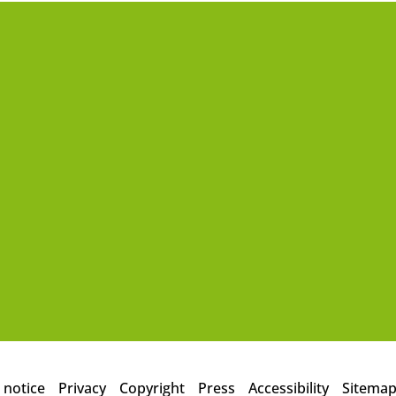
 notice
Privacy
Copyright
Press
Accessibility
Sitema