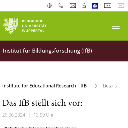
Toogl
Institut für Bildungsforschung (IfB)
Institute for Educational Research – IfB
Details
Das IfB stellt sich vor:
20.06.2024
|
13:59 Uhr