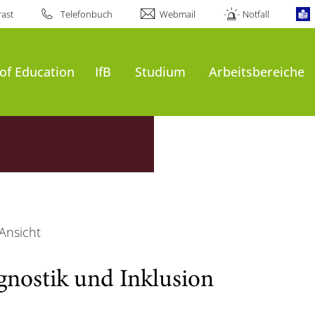
ast
Telefonbuch
Webmail
Notfall
of Education
IfB
Studium
Arbeitsbereiche
Ansicht
gnostik und Inklusion