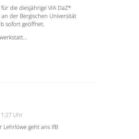
ür die diesjährige VIA DaZ*
4 an der Bergischen Universität
b sofort geöffnet.
werkstatt…
statt VIA DaZ*
11:27 Uhr
r Lehrlöwe geht ans IfB