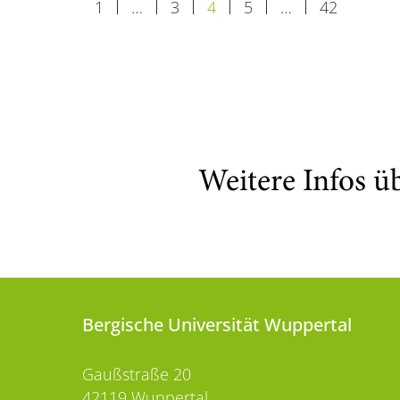
1
…
3
4
5
…
42
Weitere Infos ü
Bergische Universität Wuppertal
Gaußstraße 20
42119 Wuppertal