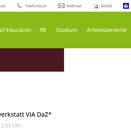
ast
Telefonbuch
Webmail
Notfall
of Education
IfB
Studium
Arbeitsbereiche
erkstatt VIA DaZ*
12:03 Uhr