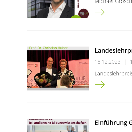
Michael Grosch
Das IfB stellt si
Landeslehrp
18.12.2023
|
Landeslehrpreis
Landeslehrpre
Einführung 