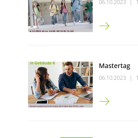
06.10.2023
|
Einführung Gr
Mastertag
06.10.2023
|
Mastertag