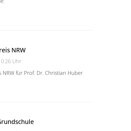
e:
ch vor:
reis NRW
10:26 Uhr
 NRW für Prof. Dr. Christian Huber
is NRW
Grundschule