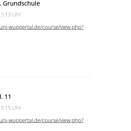
. Grundschule
15:13 Uhr
.uni-wuppertal.de/course/view.php?
Grundschule
. 11
15:15 Uhr
.uni-wuppertal.de/course/view.php?