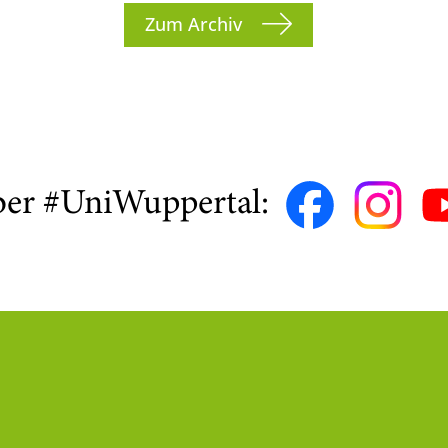
Zum Archiv
ber #UniWuppertal: